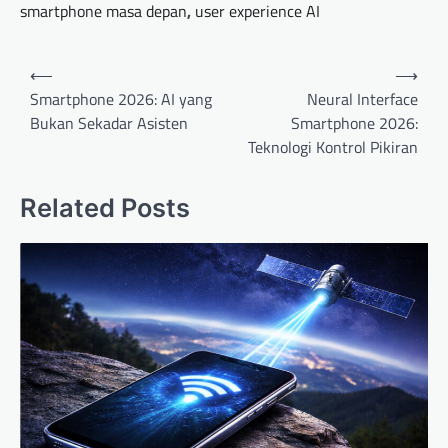
smartphone masa depan
,
user experience AI
P
⟵
⟶
o
Smartphone 2026: AI yang
Neural Interface
Bukan Sekadar Asisten
Smartphone 2026:
s
Teknologi Kontrol Pikiran
t
n
Related Posts
a
v
i
g
a
t
i
o