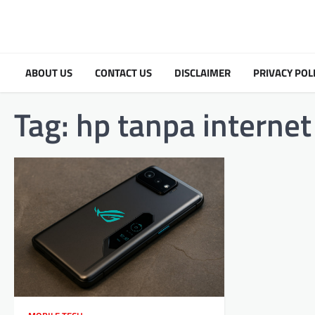
Skip
to
content
ABOUT US
CONTACT US
DISCLAIMER
PRIVACY POL
Tag:
hp tanpa internet