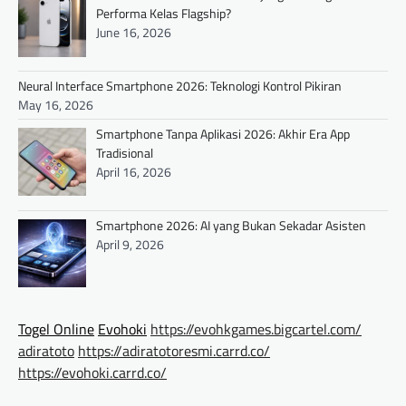
Performa Kelas Flagship?
g
June 16, 2026
a
t
Neural Interface Smartphone 2026: Teknologi Kontrol Pikiran
i
May 16, 2026
o
Smartphone Tanpa Aplikasi 2026: Akhir Era App
Tradisional
n
April 16, 2026
Smartphone 2026: AI yang Bukan Sekadar Asisten
April 9, 2026
Togel Online
Evohoki
https://evohkgames.bigcartel.com/
adiratoto
https://adiratotoresmi.carrd.co/
https://evohoki.carrd.co/