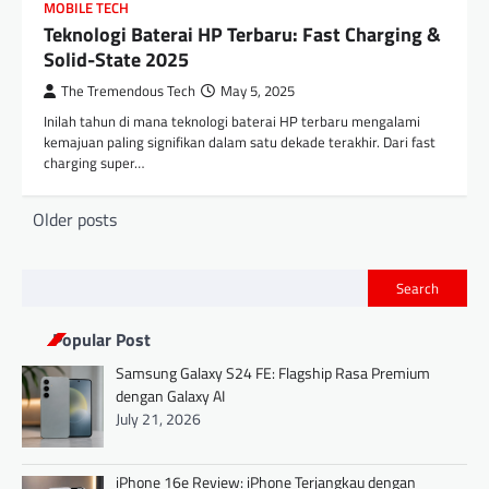
MOBILE TECH
Teknologi Baterai HP Terbaru: Fast Charging &
Solid-State 2025
The Tremendous Tech
May 5, 2025
Inilah tahun di mana teknologi baterai HP terbaru mengalami
kemajuan paling signifikan dalam satu dekade terakhir. Dari fast
charging super…
P
Older posts
o
s
Search
t
Popular Post
s
Samsung Galaxy S24 FE: Flagship Rasa Premium
n
dengan Galaxy AI
a
July 21, 2026
v
i
iPhone 16e Review: iPhone Terjangkau dengan