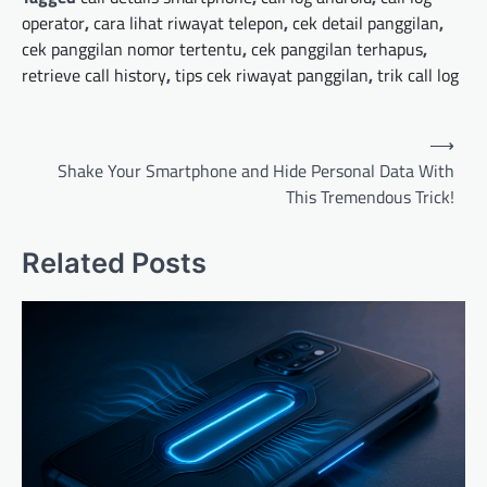
operator
,
cara lihat riwayat telepon
,
cek detail panggilan
,
cek panggilan nomor tertentu
,
cek panggilan terhapus
,
retrieve call history
,
tips cek riwayat panggilan
,
trik call log
P
⟶
o
Shake Your Smartphone and Hide Personal Data With
This Tremendous Trick!
s
t
Related Posts
n
a
v
i
g
a
t