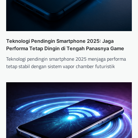
i
o
n
Teknologi Pendingin Smartphone 2025: Jaga
Performa Tetap Dingin di Tengah Panasnya Game
Teknologi pendingin smartphone 2025 menjaga performa
tetap stabil dengan sistem vapor chamber futuristik