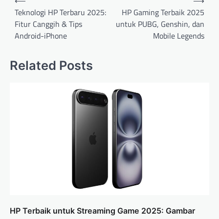
⟵
⟶
o
Teknologi HP Terbaru 2025:
HP Gaming Terbaik 2025
Fitur Canggih & Tips
untuk PUBG, Genshin, dan
s
Android-iPhone
Mobile Legends
t
n
Related Posts
a
v
i
g
a
t
i
o
n
HP Terbaik untuk Streaming Game 2025: Gambar