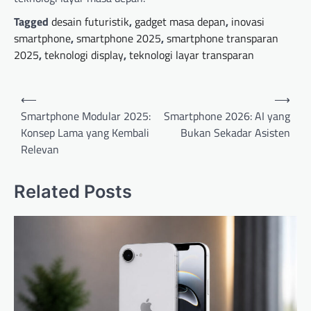
Tagged
desain futuristik
,
gadget masa depan
,
inovasi
smartphone
,
smartphone 2025
,
smartphone transparan
2025
,
teknologi display
,
teknologi layar transparan
P
⟵
⟶
o
Smartphone Modular 2025:
Smartphone 2026: AI yang
Konsep Lama yang Kembali
Bukan Sekadar Asisten
s
Relevan
t
n
Related Posts
a
v
i
g
a
t