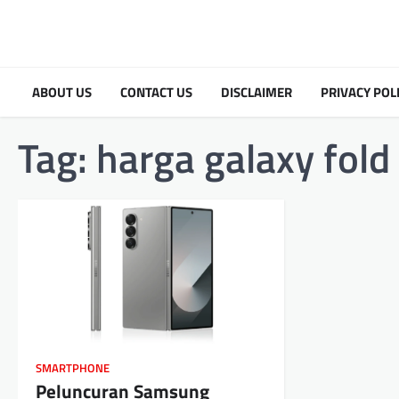
Skip
to
content
ABOUT US
CONTACT US
DISCLAIMER
PRIVACY POL
Tag:
harga galaxy fold
SMARTPHONE
Peluncuran Samsung