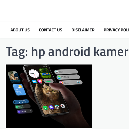
Skip
to
content
ABOUT US
CONTACT US
DISCLAIMER
PRIVACY POL
Tag:
hp android kamer