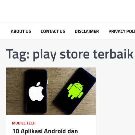
Skip
to
content
ABOUT US
CONTACT US
DISCLAIMER
PRIVACY POL
Tag:
play store terbai
MOBILE TECH
10 Aplikasi Android dan