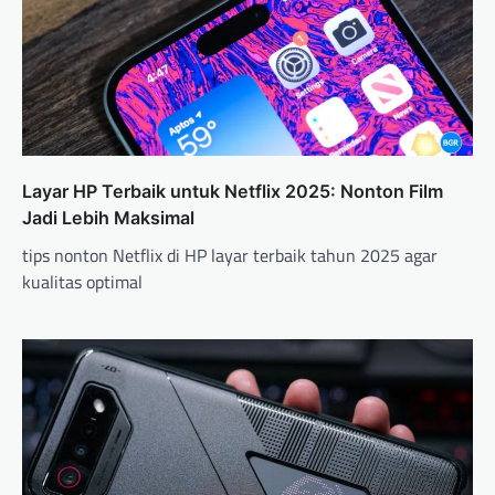
g
a
t
i
o
n
Layar HP Terbaik untuk Netflix 2025: Nonton Film
Jadi Lebih Maksimal
tips nonton Netflix di HP layar terbaik tahun 2025 agar
kualitas optimal