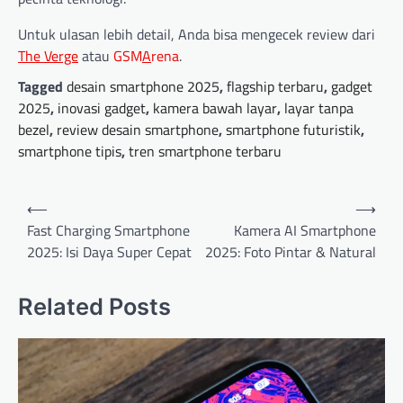
Untuk ulasan lebih detail, Anda bisa mengecek review dari
The Verge
atau
GSM
A
rena
.
Tagged
desain smartphone 2025
,
flagship terbaru
,
gadget
2025
,
inovasi gadget
,
kamera bawah layar
,
layar tanpa
bezel
,
review desain smartphone
,
smartphone futuristik
,
smartphone tipis
,
tren smartphone terbaru
P
⟵
⟶
o
Fast Charging Smartphone
Kamera AI Smartphone
2025: Isi Daya Super Cepat
2025: Foto Pintar & Natural
s
t
Related Posts
n
a
v
i